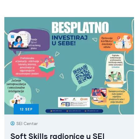
12
SEP
SEI Centar
Soft Skills radionice u SEI