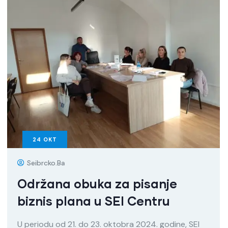
24
OKT
Seibrcko.ba
Održana obuka za pisanje
biznis plana u SEI Centru
U periodu od 21. do 23. oktobra 2024. godine, SEI