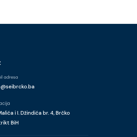
t
l adresa
o@seibrcko.ba
acija
alića i I. Džindića br. 4, Brčko
trikt BiH