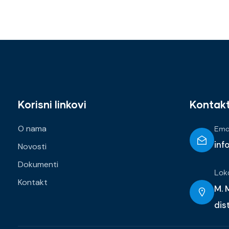
Korisni linkovi
Kontak
O nama
Emai
inf
Novosti
Dokumenti
Lok
Kontakt
M. M
dis