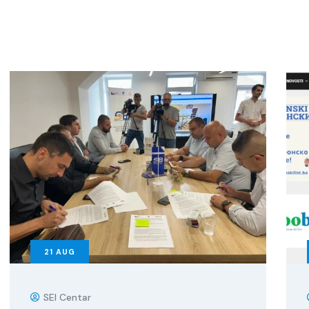
21
AUG
SEI Centar