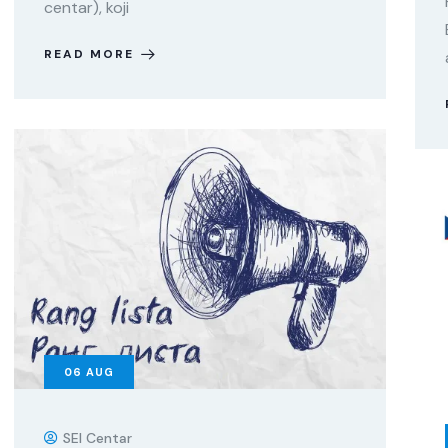
centar), koji
READ MORE
06
AUG
SEI Centar