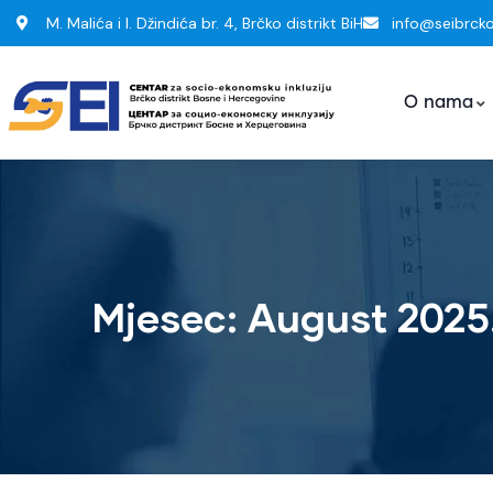
M. Malića i I. Džindića br. 4, Brčko distrikt BiH
info@seibrck
O nama
Mjesec:
August 2025