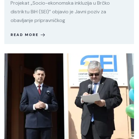
Projekat „Socio-ekonomska inkluzija u Brčko
distriktu BiH (SEI)” objavio je Javni poziv za
obavljanje pripravničkog
READ MORE