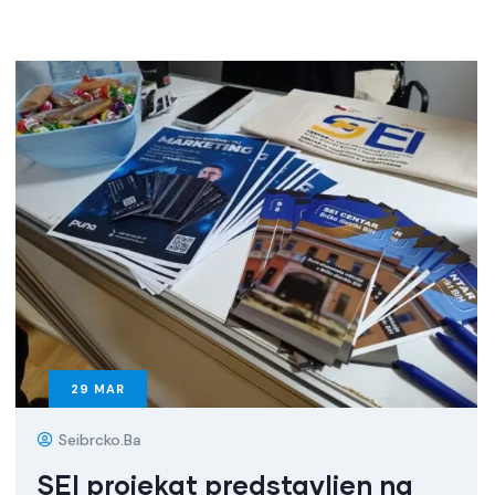
29
MAR
Seibrcko.ba
SEI projekat predstavljen na