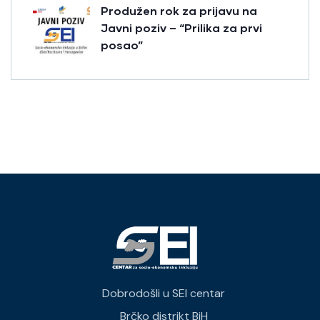
Produžen rok za prijavu na
Javni poziv – “Prilika za prvi
posao”
Dobrodošli u SEI centar
Brčko distrikt BiH