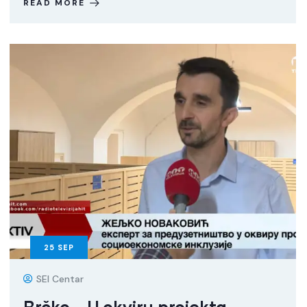
READ MORE
25
SEP
SEI Centar
Brčko – U okviru projekta