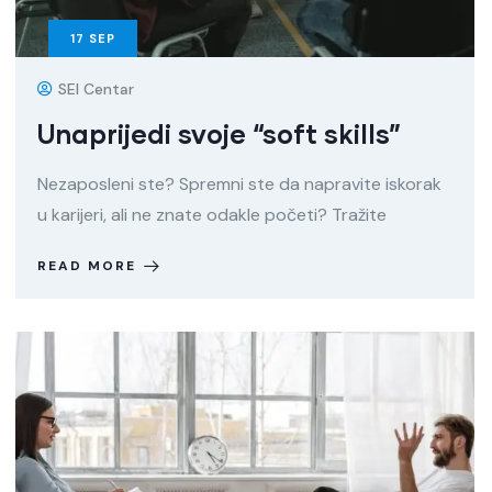
17
SEP
SEI Centar
Unaprijedi svoje “soft skills”
Nezaposleni ste? Spremni ste da napravite iskorak
u karijeri, ali ne znate odakle početi? Tražite
READ MORE