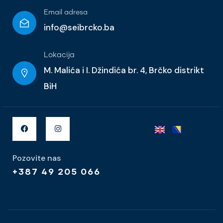
Email adresa
info@seibrcko.ba
Lokacija
M. Malića i I. Džindića br. 4, Brčko distrikt
BiH
Pozovite nas
+387 49 205 066