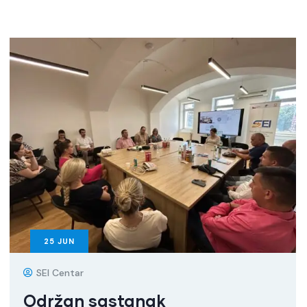
25
JUN
SEI Centar
Održan sastanak