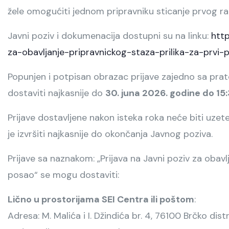
žele omogućiti jednom pripravniku sticanje prvog ra
Javni poziv i dokumenacija dostupni su na linku:
http
za-obavljanje-pripravnickog-staza-prilika-za-prvi-
Popunjen i potpisan obrazac prijave zajedno sa p
dostaviti najkasnije do
30. juna 2026. godine do 15
Prijave dostavljene nakon isteka roka neće biti uze
je izvršiti najkasnije do okončanja Javnog poziva.
Prijave sa naznakom: „Prijava na Javni poziv za obavlj
posao“ se mogu dostaviti:
Lično u prostorijama SEI Centra ili poštom
:
Adresa: M. Malića i I. Džindića br. 4, 76100 Brčko distr