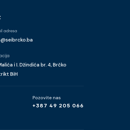
t
l adresa
o@seibrcko.ba
acija
alića i I. Džindića br. 4, Brčko
trikt BiH
Pozovite nas
+387 49 205 066