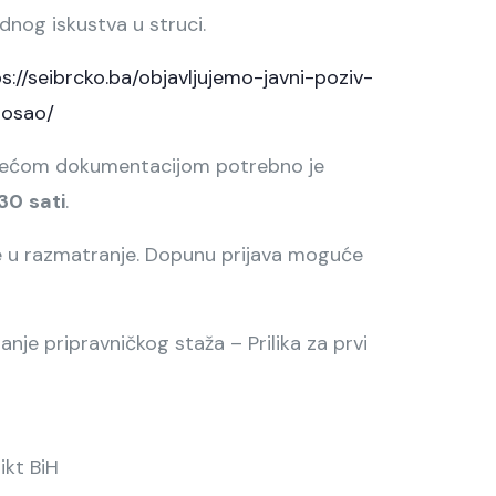
dnog iskustva u struci.
s://seibrcko.ba/objavljujemo-javni-poziv-
posao/
ratećom dokumentacijom potrebno je
:30
sati
.
te u razmatranje. Dopunu prijava moguće
anje pripravničkog staža – Prilika za prvi
ikt BiH