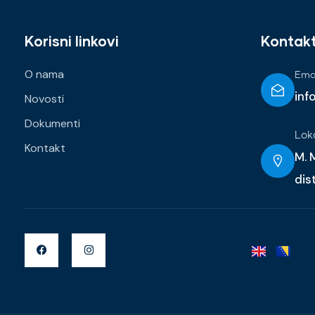
Korisni linkovi
Kontak
O nama
Emai
inf
Novosti
Dokumenti
Lok
Kontakt
M. M
dis