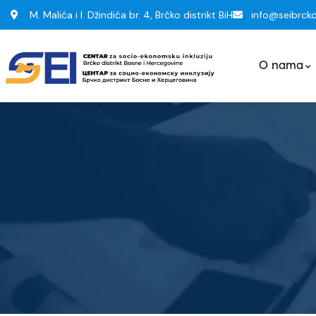
M. Malića i I. Džindića br. 4, Brčko distrikt BiH
info@seibrck
O nama