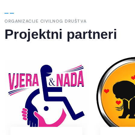
ORGANIZACIJE CIVILNOG DRUŠTVA
Projektni partneri
Omladinski centar
UG 
¨Vermont”