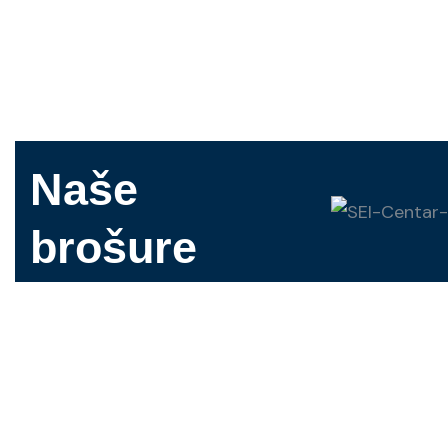
Naše
brošure