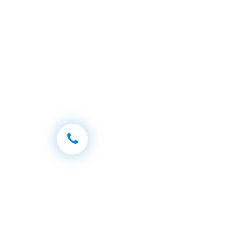
inkluzij
Brčko d
Kontaktirajte nas