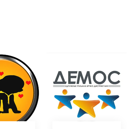
"Demos" Brčko
Udruženje dijabetičar
Brčko distrikt BiH