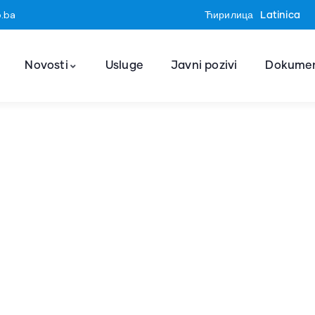
o.ba
Ћирилица
Latinica
Novosti
Usluge
Javni pozivi
Dokumen
ekonoms