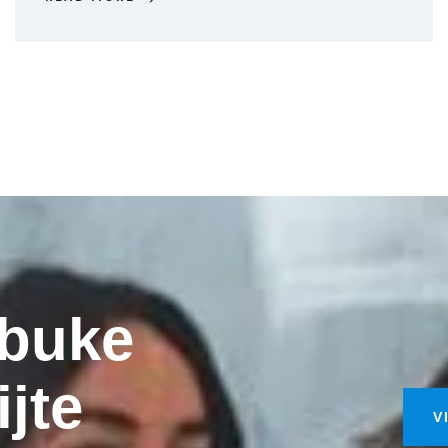
obuke
ijte
V