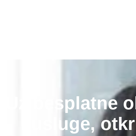
Uz besplatne 
i usluge, otkr