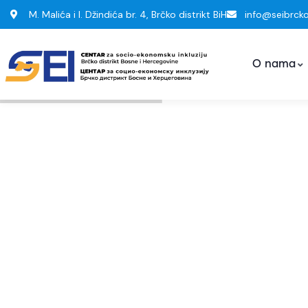
M. Malića i I. Džindića br. 4, Brčko distrikt BiH
info@seibrck
O nama
Socio-