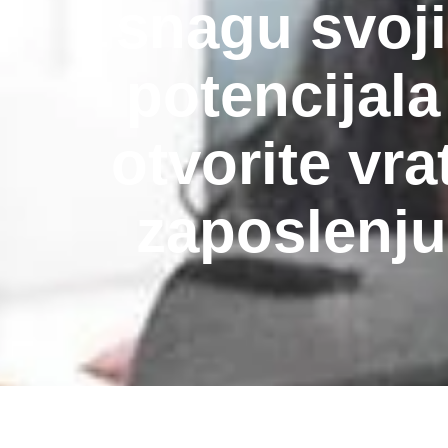
snagu svoj
potencijala 
otvorite vra
zaposlenju