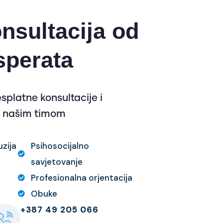
nsultacija od
sperata
platne konsultacije i
a našim timom
zija
Psihosocijalno
savjetovanje
Profesionalna orjentacija
Obuke
+387 49 205 066