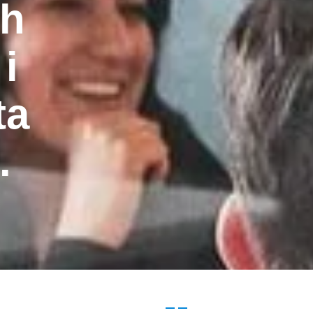
ih
i
ta
.