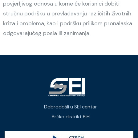
povjerljivog odnosa u kome će korisnici dobiti
stručnu podršku u prevladavanju različitih životnih
kriza i problema, kao i podršku prilikom pronalaska
odgovarajućeg posla ili zanimanja.
Dobrodošli u SEI centar
Brčko distrikt BiH