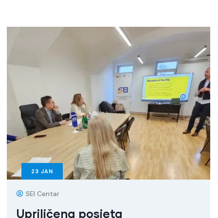
23
JAN
SEI Centar
Upriličena posjeta