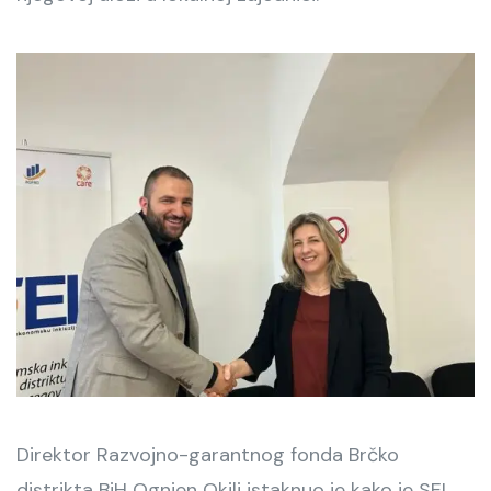
Direktor Razvojno-garantnog fonda Brčko
distrikta BiH Ognjen Okilj istaknuo je kako je SEI