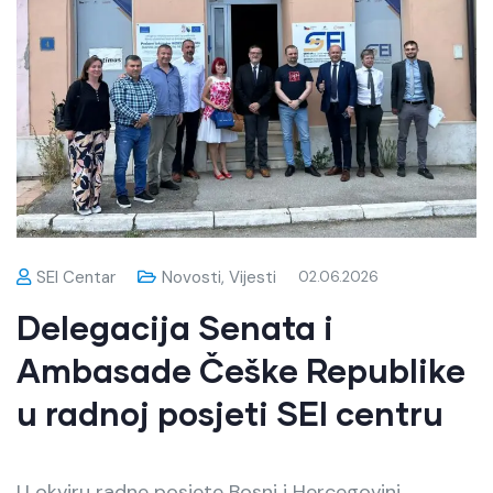
SEI Centar
Novosti
,
Vijesti
02.06.2026
Delegacija Senata i
Ambasade Češke Republike
u radnoj posjeti SEI centru
U okviru radne posjete Bosni i Hercegovini,