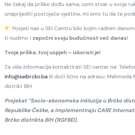
Ne čekaj da prilike dođu same, uzmi stvar u svoje ruke
unaprijediti postojeće vještine, mi smo tu da te po
Posjeti nas u SEI Centru bilo kojim radnim danom o
ti nudimo i
započni svoju budućnost već danas
!
Tvoja prilika, tvoj uspjeh – iskoristi je!
Za više informacija kontaktirati SEI centar na: Tele
info@seibrcko.ba
Ili doći lično na adresu: Mehmeda M
distrikt BiH.
Projekat “Socio-ekonomska inkluzija u Brčko distri
Republike Češke, a implementiraju CARE Internat
Brčko distrikta BiH (RGFBD).