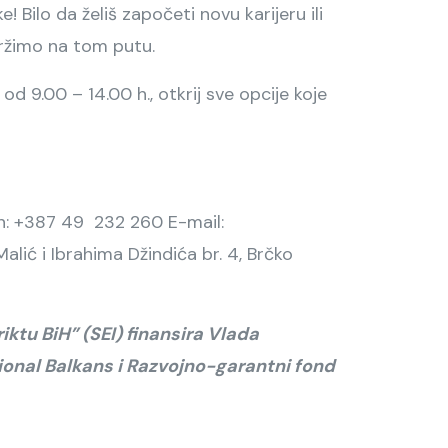
! Bilo da želiš započeti novu karijeru ili
držimo na tom putu.
d 9.00 – 14.00 h., otkrij sve opcije koje
fon: +387 49 232 260 E-mail:
alić i Ibrahima Džindića br. 4, Brčko
ktu BiH” (SEI) finansira Vlada
ional Balkans i Razvojno-garantni fond