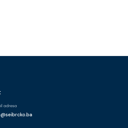
t
l adresa
o@seibrcko.ba