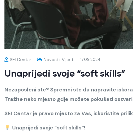
SEI Centar
Novosti
,
Vijesti
17.09.2024
Unaprijedi svoje “soft skills”
Nezaposleni ste? Spremni ste da napravite iskorak 
Tra
žite neko mjesto gdje možete pokušati ostvarit
SEI Centar je pravo mjesto za Vas, iskoristite prili
Unaprijedi svoje “soft skills”!