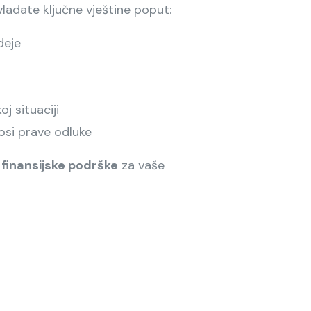
adate ključne vještine poput:
deje
j situaciji
osi prave odluke
finansijske podrške
za vaše