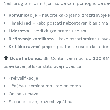
Naši programi osmišljeni su da vam pomognu da savl
Komunikacije
– naučite kako jasno izraziti svoje i
Timski rad
– kako postati neizostavan član tima
Liderstvo
– vodi druge prema uspjehu
Rješavanje konflikata
– kako ostati smiren u svako
Kritičko razmišljanje
– postanite osoba koja don
Dodatni bonus:
SEI Centar vam nudi do
200 KM 
usavršavanje! Iskoristite ovaj novac za:
Prekvalifikacije
Učešće u seminarima i radionicama
Online kurseve
Sticanje novih, traženih vještina