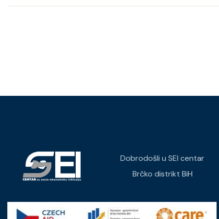
Dobrodošli u SEI centar
Brčko distrikt BiH