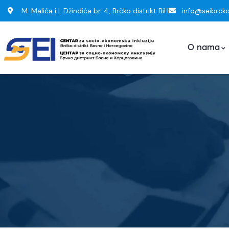
M. Malića i I. Džindića br. 4, Brčko distrikt BiH
info@seibrck
O nama