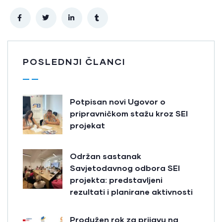
POSLEDNJI ČLANCI
Potpisan novi Ugovor o
pripravničkom stažu kroz SEI
projekat
Održan sastanak
Savjetodavnog odbora SEI
projekta: predstavljeni
rezultati i planirane aktivnosti
Produžen rok za prijavu na