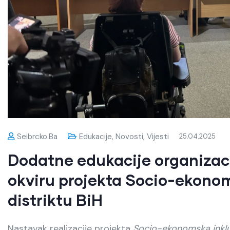
Seibrcko.ba
Edukacije
,
Novosti
,
Vijesti
25.04.2025
Dodatne edukacije organizaci
okviru projekta Socio-ekonom
distriktu BiH
Nastavak realizacije projekta
Socio-ekonomska inkluzi