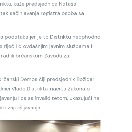
triktu, kaže predsjednica Nataša
atak sačinjavanja registra osoba sa
za podataka jer je to Distriktu neophodno
 riječ i o ovdašnjim javnim službama i
ni rad ili brčanskom Zavodu za
 brčanski Demos čiji predsjednik Božidar
dnici Vlade Distrikta, nacrta Zakona o
javanju lica sa invaliditetom, ukazujući na
te zapošljavanja.