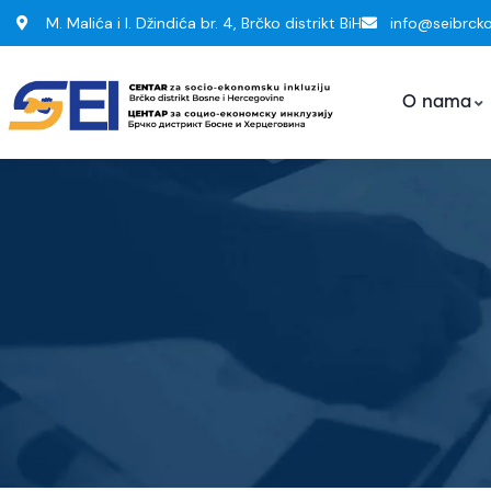
M. Malića i I. Džindića br. 4, Brčko distrikt BiH
info@seibrck
O nama