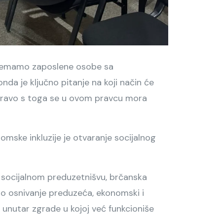
ta nemamo zaposlene osobe sa
nda je ključno pitanje na koji način će
 upravo s toga se u ovom pravcu mora
omske inkluzije je otvaranje socijalnog
o socijalnom preduzetnišvu, brčanska
o osnivanje preduzeća, ekonomski i
lo unutar zgrade u kojoj već funkcioniše