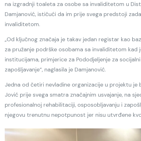
na izgradnji toaleta za osobe sa invaliditetom u Dis
Damjanović, ističući da im prije svega predstoji zad
invaliditetom.
„Od ključnog značaja je takav jedan registar kao ba
za pružanje podrške osobama sa invaliditetom kad je
institucijama, primjerice za Pododjeljenje za socijal
zapošljavanje“, naglasila je Damjanović.
Jedna od četiri nevladine organizacije u projektu je
Jović prije svega smatra značajnim usvajanje, na sje
profesionalnoj rehabilitaciji, osposobljavanju i zapošl
njegovu trenutnu nepotpunost jer nisu utvrđene kvo