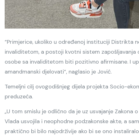
“Primjerice, ukoliko u određenoj instituciji Distrik
invaliditetom, a postoji kvotni sistem zapošljavanja o
osobe sa invaliditetom biti pozitivno afirmisane. I
amandmanski djelovati“, naglasio je Jović.
Temeljni cilj ovogodišnjeg dijela projekta Socio-ekon
preduzeća.
„U tom smislu je odlično da je uz usvajanje Zakona 
Vlada usvojila i neophodne podzakonske akte, a sam
praktično bi bilo najodrživije ako bi se ono instalira