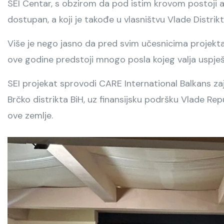
SEI Centar, s obzirom da pod istim krovom postoji ad
dostupan, a koji je takođe u vlasništvu Vlade Distrikta
Više je nego jasno da pred svim učesnicima projekta,
ove godine predstoji mnogo posla kojeg valja uspje
SEI projekat sprovodi CARE International Balkans 
Brčko distrikta BiH, uz finansijsku podršku Vlade R
ove zemlje.