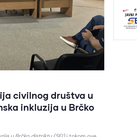
ja civilnog društva u
ska inkluzija u Brčko
ja u Brčko distriktu (SEI)
i tokom ove