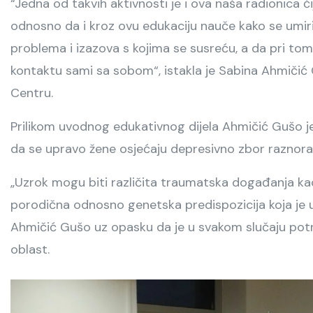
“Jedna od takvih aktivnosti je i ova naša radionica či
odnosno da i kroz ovu edukaciju nauče kako se umiri
problema i izazova s kojima se susreću, a da pri tom
kontaktu sami sa sobom“, istakla je Sabina Ahmičić 
Centru.
Prilikom uvodnog edukativnog dijela Ahmičić Gušo je t
da se upravo žene osjećaju depresivno zbor raznoraz
„Uzrok mogu biti različita traumatska događanja kao 
porodična odnosno genetska predispozicija koja je ut
Ahmičić Gušo uz opasku da je u svakom slučaju pot
oblast.