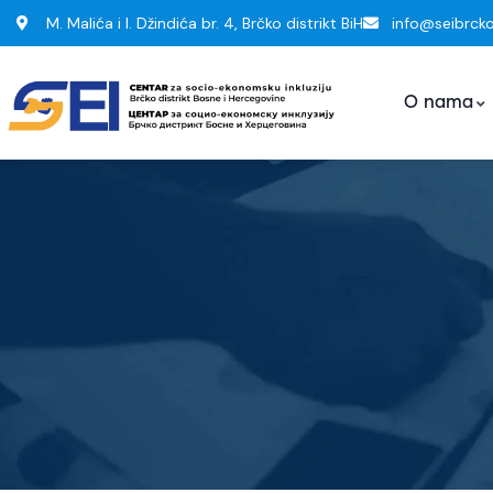
M. Malića i I. Džindića br. 4, Brčko distrikt BiH
info@seibrck
O nama