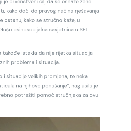
ji je prvenstveni cilj da se osnaže žene
ti, kako doći do pravog načina rješavanja
e ostanu, kako se stručno kaže, u
Gušo psihosocijalna savjetnica u SEI
akođe istakla da nije rijetka situacija
nih problema i situacija.
i situacije velikih promjena, te neka
icala na njihovo ponašanje“, naglasila je
rebno potražiti pomoć stručnjaka za ovu