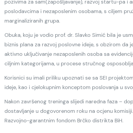
pozivima za sam(zapošljavanje), razvoj startu-pa i 
poslodavcima i nezaposlenim osobama, s ciljem pru
marginaliziranih grupa.
Obuka, koju je vodio prof. dr. Slavko Simić bila je u
biznis plana za razvoj poslovne ideje, s obzirom da je
aktivno uključivanje nezaposlenih osoba sa evidencij
ciljnim kategorijama, u procese stručnog osposobljava
Korisnici su imali priliku upoznati se sa SEI projekt
ideje, kao i cjelokupnim konceptom poslovanja u svojoj
Nakon završenog treninga slijedi naredna faza – dop
dostavljanje u dogovorenom roku na ocjenu komisiji.
Razvojno-garantnim fondom Brčko distrikta BiH.