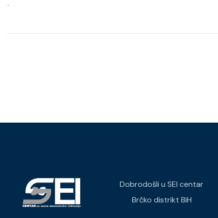
.
Dobrodošli u SEI centar
Brčko distrikt BiH