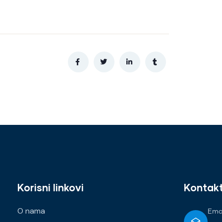
Korisni linkovi
Kontak
O nama
Emai