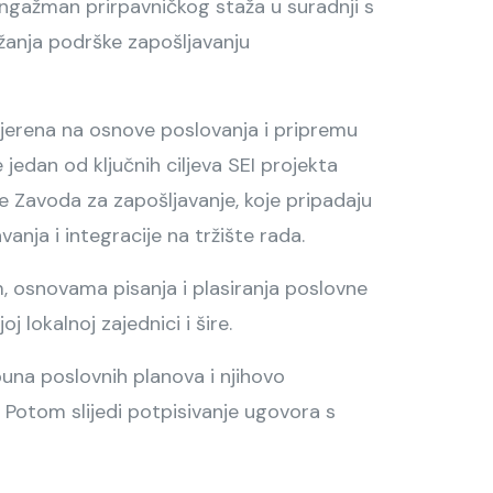
angažman prirpavničkog staža u suradnji s
žanja podrške zapošljavanju
smjerena na osnove poslovanja i pripremu
 jedan od ključnih ciljeva SEI projekta
e Zavoda za zapošljavanje, koje pripadaju
nja i integracije na tržište rada.
om, osnovama pisanja i plasiranja poslovne
 lokalnoj zajednici i šire.
una poslovnih planova i njihovo
 Potom slijedi potpisivanje ugovora s