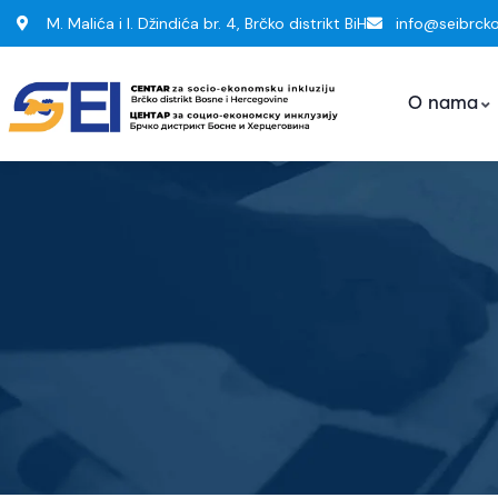
M. Malića i I. Džindića br. 4, Brčko distrikt BiH
info@seibrck
O nama