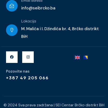
Email adresa
info@seibrcko.ba
Lokacija
M. Malića i I. Džindića br. 4, Brčko distrikt
BiH
Pozovite nas
+387 49 205 066
© 2024 Sva prava zadržana
|
SEI Centar Brčko distrikt BiH