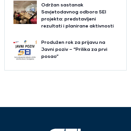
Održan sastanak
Savjetodavnog odbora SEI
projekta: predstavljeni
rezultati i planirane aktivnosti
Produžen rok za prijavu na
Javni poziv – “Prilika za prvi
posao”