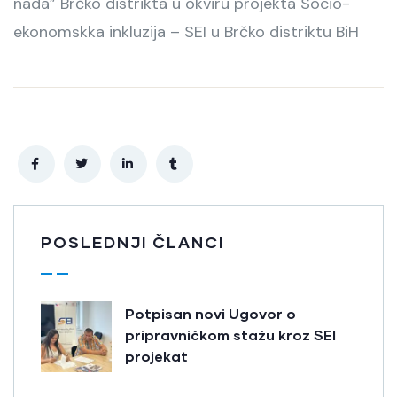
nada” Brčko distrikta u okviru projekta Socio-
ekonomskka inkluzija – SEI u Brčko distriktu BiH
POSLEDNJI ČLANCI
Potpisan novi Ugovor o
pripravničkom stažu kroz SEI
projekat