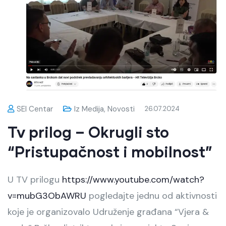
SEI Centar
Iz Medija
,
Novosti
26.07.2024
Tv prilog – Okrugli sto
“Pristupačnost i mobilnost”
U TV prilogu
https://www.youtube.com/watch?
v=mubG3ObAWRU
pogledajte jednu od aktivnosti
koje je organizovalo Udruženje građana “Vjera &