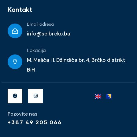
Kontakt
Email adresa
info@seibrcko.ba
Lokacija
M. Malića i I. Džindića br. 4, Brčko distrikt
BiH
Pozovite nas
+387 49 205 066