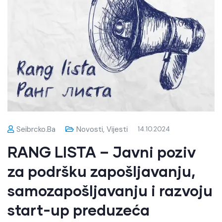
Seibrcko.ba
Novosti
,
Vijesti
14.10.2024
RANG LISTA – Javni poziv
za podršku zapošljavanju,
samozapošljavanju i razvoju
start-up preduzeća