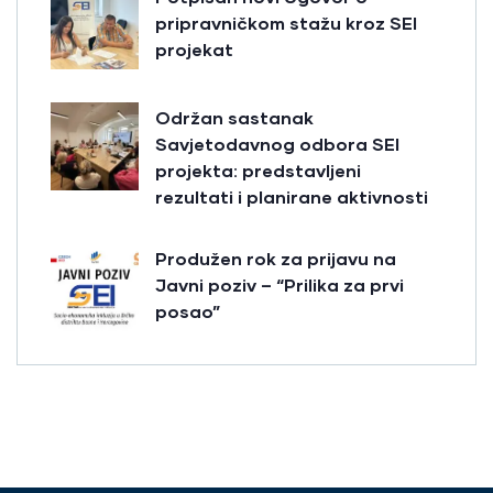
pripravničkom stažu kroz SEI
projekat
Održan sastanak
Savjetodavnog odbora SEI
projekta: predstavljeni
rezultati i planirane aktivnosti
Produžen rok za prijavu na
Javni poziv – “Prilika za prvi
posao”