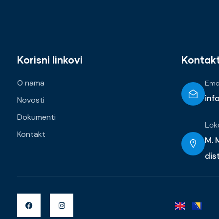
Korisni linkovi
Kontak
O nama
Emai
inf
Novosti
Dokumenti
Lok
Kontakt
M. M
dis