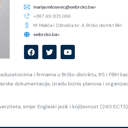
marija.milosevic@seibrcko.ba>
+387 49 205 066
M. Malića I. Džindića br. 4, Brčko distrikt BiH
seibrcko.ba>
duzetnicima i firmama u Brčko distriktu, RS i FBiH ka
nderske dokumentacije, izradu biznis planova i organizac
erziteta, smjer Engleski jezik i književnost (240 ECTS)