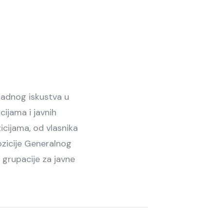
radnog iskustva u
cijama i javnih
icijama, od vlasnika
ozicije Generalnog
grupacije za javne