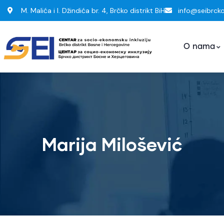
M. Malića i I. Džindića br. 4, Brčko distrikt BiH
info@seibrck
O nama
Marija Milošević