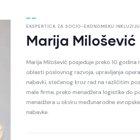
EKSPERTICA ZA SOCIO-EKONOMSKU INKLUZIJU
Marija Milošević
Marija Milošević posjeduje preko 10 godina 
oblasti poslovnog razvoja, upravljanja opera
nabavki, stečenog kroz rad na različitim poz
male firme, preko menadžera logistike do p
menadžera u okviru međunarodne evropske 
nabavke.