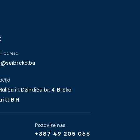
t
l adresa
o@seibrcko.ba
acija
alića i I. Džindića br. 4, Brčko
trikt BiH
Pozovite nas
+387 49 205 066