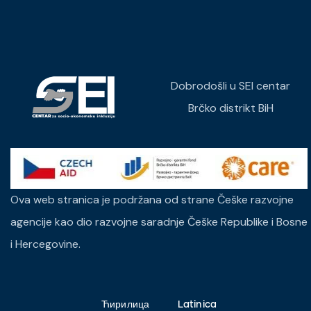
Dobrodošli u SEI centar
Brčko distrikt BiH
Ova web stranica je podržana od strane Češke razvojne
agencije kao dio razvojne saradnje Češke Republike i Bosne
i Hercegovine.
Ћирилица
Latinica