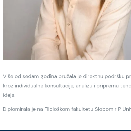
Više od sedam godina pružala je direktnu podršku pre
kroz individualne konsultacije, analizu i pripremu te
ideja.
Diplomirala je na Filološkom fakultetu Slobomir P Univ