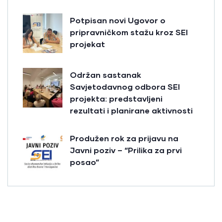
Potpisan novi Ugovor o
pripravničkom stažu kroz SEI
projekat
Održan sastanak
Savjetodavnog odbora SEI
projekta: predstavljeni
rezultati i planirane aktivnosti
Produžen rok za prijavu na
Javni poziv – “Prilika za prvi
posao”