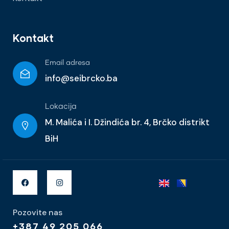
Kontakt
Email adresa
info@seibrcko.ba
Lokacija
M. Malića i I. Džindića br. 4, Brčko distrikt
BiH
Pozovite nas
+387 49 205 066