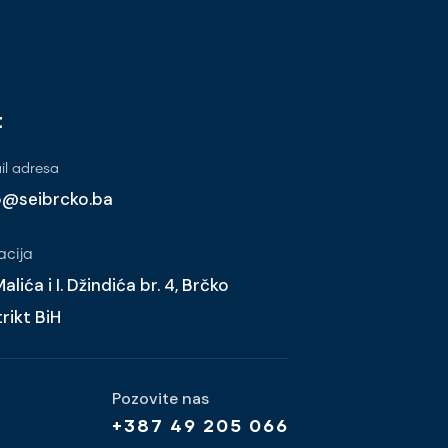
t
l adresa
o@seibrcko.ba
acija
alića i I. Džindića br. 4, Brčko
trikt BiH
Pozovite nas
+387 49 205 066