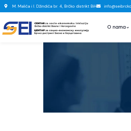
M. Malića i I. Džindića br. 4, Brčko distrikt BiH
info@seibrck
O nama