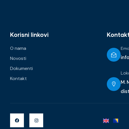
Korisni linkovi
Kontak
O nama
Emai
inf
Novosti
Dokumenti
Lok
Kontakt
M. M
dis