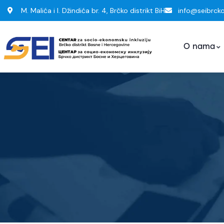
M. Malića i I. Džindića br. 4, Brčko distrikt BiH
info@seibrck
O nama