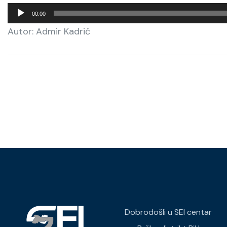
00:00
Autor: Admir Kadrić
Dobrodošli u SEI centar