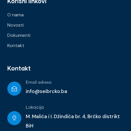
Korisni linkovi
O nama
Novosti
Dokumenti
Kontakt
Kontakt
Email adresa
info@seibrcko.ba
Lokacija
M. Malića i I. Džindića br. 4, Brčko distrikt
BiH