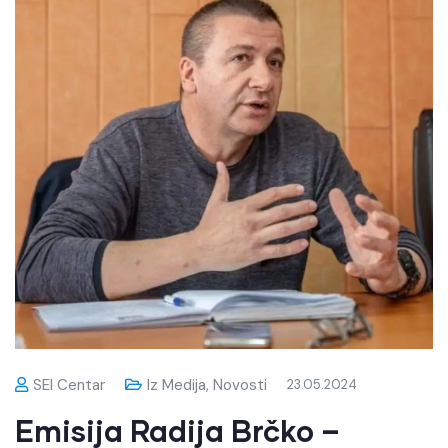
SEI Centar
Iz Medija
,
Novosti
23.05.2024
Emisija Radija Brčko –