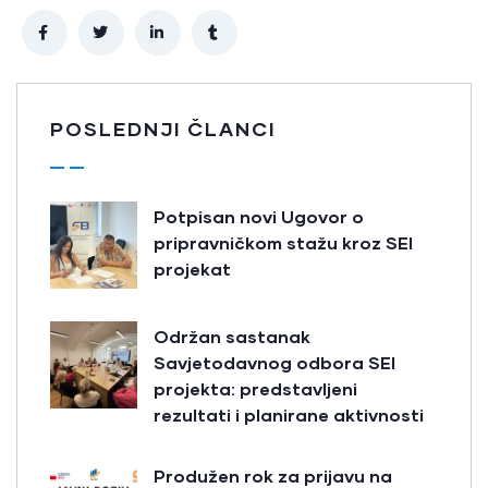
POSLEDNJI ČLANCI
Potpisan novi Ugovor o
pripravničkom stažu kroz SEI
projekat
Održan sastanak
Savjetodavnog odbora SEI
projekta: predstavljeni
rezultati i planirane aktivnosti
Produžen rok za prijavu na