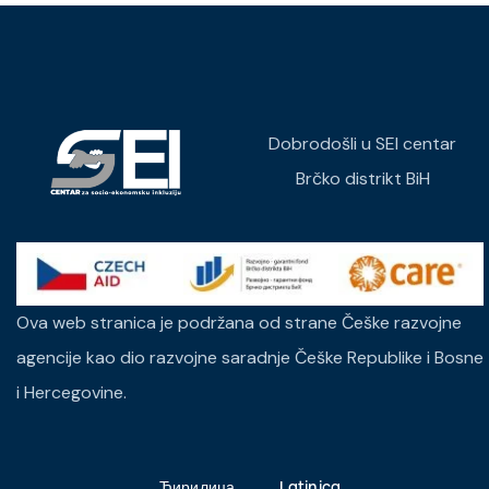
Dobrodošli u SEI centar
Brčko distrikt BiH
Ova web stranica je podržana od strane Češke razvojne
agencije kao dio razvojne saradnje Češke Republike i Bosne
i Hercegovine.
Ћирилица
Latinica