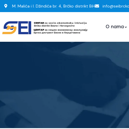
M. Malića i I. Džindića br. 4, Brčko distrikt BiH
info@seibrck
O nama