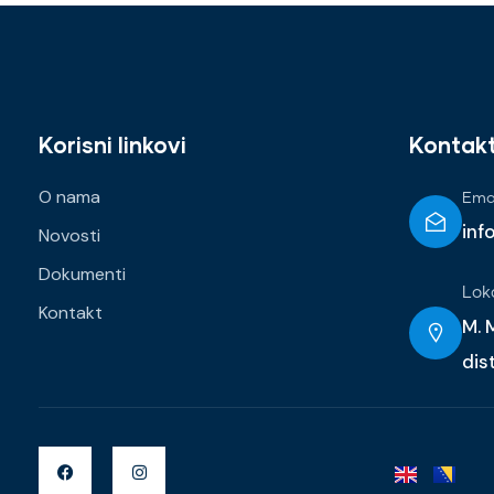
Korisni linkovi
Kontak
O nama
Emai
inf
Novosti
Dokumenti
Lok
Kontakt
M. M
dis