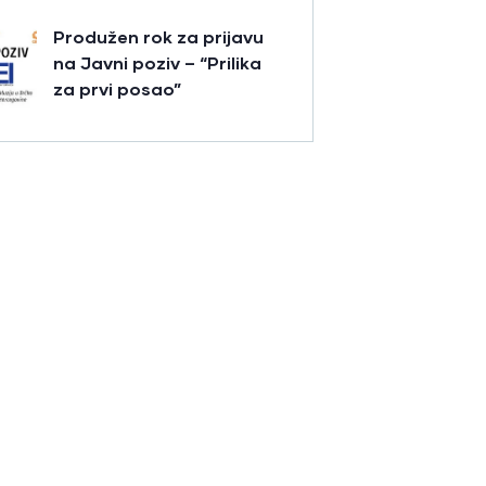
Produžen rok za prijavu
na Javni poziv – “Prilika
za prvi posao”