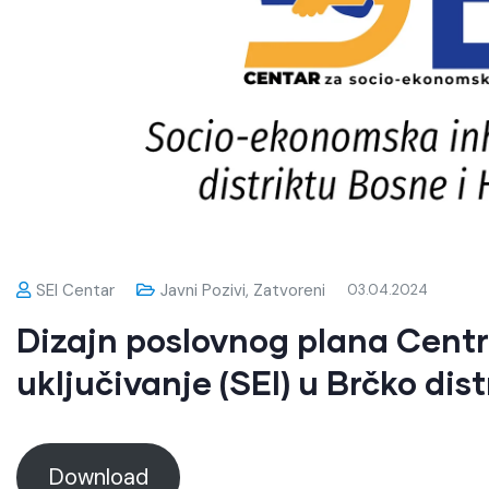
SEI Centar
Javni Pozivi
,
Zatvoreni
03.04.2024
Dizajn poslovnog plana Cent
uključivanje (SEI) u Brčko dist
Download