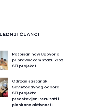
LEDNJI ČLANCI
Potpisan novi Ugovor o
pripravničkom stažu kroz
SEI projekat
Održan sastanak
Savjetodavnog odbora
SEI projekta:
predstavljeni rezultati i
planirane aktivnosti