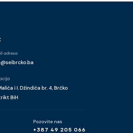
t
l adresa
o@seibrcko.ba
acija
alića i I. Džindića br. 4, Brčko
trikt BiH
Pozovite nas
+387 49 205 066