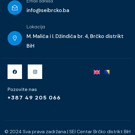
Email adresa
info@seibrcko.ba
Lokacija
M. Malića i I. Džindića br. 4, Brčko distrikt
BiH
Pozovite nas
+387 49 205 066
© 2024 Sva prava zadržana
|
SEI Centar Brčko distrikt BiH