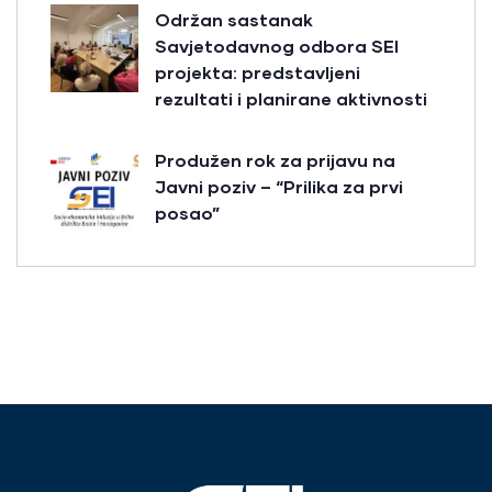
Održan sastanak
Savjetodavnog odbora SEI
projekta: predstavljeni
rezultati i planirane aktivnosti
Produžen rok za prijavu na
Javni poziv – “Prilika za prvi
posao”