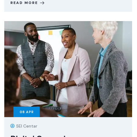
READ MORE
08
APR
SEI Centar