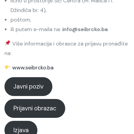
lično u prostorije SEI Centra (M. Malića i I.
Džindića br. 4),
poštom,
ili putem e-maila na:
info@seibrcko.ba
Više informacija i obrasce za prijavu pronađite
na:
www.seibrcko.ba
Javni poziv
Prijavni obrazac
Izjava